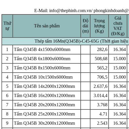
E-Mail: info@thephinh.com.vn/ phongkinhdoanh@
Giá
Độ
Trọng
Thứ
chưa
Tên sản phẩm
dài
lượng
tự
VAT
(m)
(Kg)
(Đ/Kg)
Thép tấm 16Mn(Q345B)-C45-65G
(Thời gian hiệu
1
Tấm Q345B 4x1500x6000mm
282,6
16.364
2
Tấm Q345B 6x1800x6000mm
508,68
15.000
3
Tấm Q345B 8x1500x6000mm
565,2
15.000
4
Tấm Q345B 10x1500x6000mm
706,5
15.000
5
Tấm Q345B 14x2000x12000mm
2.637,6
16.364
6
Tấm Q345B 16x2000x12000mm
3.014,4
16.364
7
Tấm Q345B 20x2000x12000mm
3.768
16.364
8
Tấm Q345B 25x2000x12000mm
4.71
16.364
9
Tấm Q345B 30x2000x12000mm
2.543
16.364