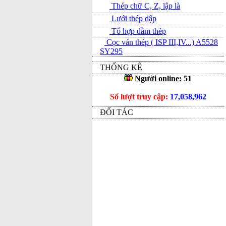
Thép chữ C, Z, lập là
Lưới thép dập
Tổ hợp dầm thép
Cọc ván thép ( ISP III,IV...) A5528
SY295
THỐNG KÊ
Người online:
51
Số lượt truy cập:
17,058,962
ĐỐI TÁC