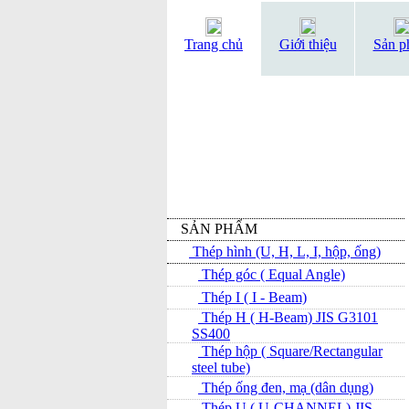
Trang chủ
Giới thiệu
Sản p
SẢN PHẨM
Thép hình (U, H, L, I, hộp, ống)
Thép góc ( Equal Angle)
Thép I ( I - Beam)
Thép H ( H-Beam) JIS G3101
SS400
Thép hộp ( Square/Rectangular
steel tube)
Thép ống đen, mạ (dân dụng)
Thép U ( U-CHANNEL) JIS