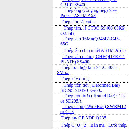
G3101 SS400
Thép ống (công nghiệp) Steel
Pipes - ASTM A53
Thép tấm, lá, cuộn.
Thép tấm, lá CT3C-SS400-08KP-
Q235B
Thép tấm 16Mn(Q345B)-C45-
65G
Thép tấm chịu nhiệt ASTM-A515
Thép tấm nhám ( CHEQUERED
PLATE) SS400
Thép tròn hợp kim S45C-40Cr-
SMn...
Thép xây dựng
Thép tròn đốt ( Deformed Bar)
SD295-SD390- Gr60...
Thép tròn trơn ( Round Bar) CT3
or SD295A
Thép cuộn ( Wire Rod) SWRM12
or CT3
Thép ray GRADE Q235
Thép C, U , Z - Bản mã - L­ưới thép.