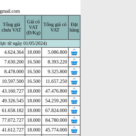
gmail.com
Giá có
Tổng giá
Tổng giá có
Đặt
VAT
chưa VAT
VAT
hàng
(Đ/Kg)
 lực từ ngày 01/05/2024)
4.624.364
18.000
5.086.800
7.630.200
16.500
8.393.220
8.478.000
16.500
9.325.800
10.597.500
16.500
11.657.250
43.160.727
18.000
47.476.800
49.326.545
18.000
54.259.200
61.658.182
18.000
67.824.000
77.072.727
18.000
84.780.000
41.612.727
18.000
45.774.000