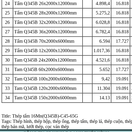
24
Tấm Q345B 26x2000x12000mm
4.898,4
16.818
25
Tấm Q345B 28x2000x12000mm
5.275,2
16.818
26
Tấm Q345B 32x2000x12000mm
6.028,8
16.818
27
Tấm Q345B 36x2000x12000mm
6.782,4
16.818
28
Tấm Q345B 70x2000x6000mm
6.594
17.727
29
Tấm Q345B 12x2000x12000mm
1.017,36
16.818
30
Tam Q345B 24x2000x12000mm
4.521,6
16.818
31
Tam Q345B 60x2000x6000mm
5.652
17.727
32
Tam Q345B 100x2000x6000mm
9,42
19.091
33
Tam Q345B 120x2000x6000mm
11.304
19.091
34
Tam Q345B 150x2000x6000mm
14.13
19.091
Title: Thép tấm 16Mn(Q345B)-C45-65G
Tags: Thép hình, thép hộp, thép ống, thép tấm, thép lá, thép cuộn, thé
thép bản mã, lưới thép, cọc ván thép