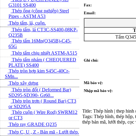
G3101 SS400
Fax:
Thép ống (công nghiệp) Steel
Email:
Pipes - ASTM A53
Thép tấm, lá, cuộn.
Thép tấm, lá CT3C-SS400-08KP-
T
Q235B
Tấm Q345
Thép tấm 16Mn(Q345B)-C45-
65G
Thép tấm chịu nhiệt ASTM-A515
Thép tấm nhám ( CHEQUERED
Ghi chú:
PLATE) SS400
Thép tròn hợp kim S45C-40Cr-
SMn...
Thép xây dựng
Mã bảo vệ:
Thép tròn đốt ( Deformed Bar)
Nhập mã bảo vệ:
SD295-SD390- Gr60...
Thép tròn trơn ( Round Bar) CT3
or SD295A
Title: Thép hình | thep hinh
Thép cuộn ( Wire Rod) SWRM12
Tags: Thép hình, thép hộp, t
or CT3
thép bản mã, lưới thép, cọc
Thép ray GRADE Q235
Thép C, U , Z - Bản mã - L­ưới thép.