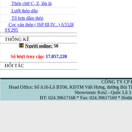
Thép chữ C, Z, lập là
Lưới thép dập
Tổ hợp dầm thép
Cọc ván thép ( ISP III,IV...) A5528
SY295
THỐNG KÊ
Người online:
58
Số lượt truy cập:
17,057,220
ĐỐI TÁC
CÔNG TY CP 
Head Office: Số A16-Lô BT06, KĐTM Việt Hưng, đường Bùi Th
Showroom: Km2 - Quốc Lộ 3 
ĐT: 024.39617168 * Fax: 024.39617169 * Hotl