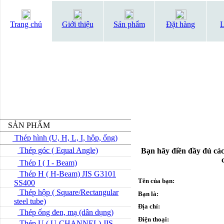
Trang chủ
Giới thiệu
Sản phẩm
Đặt hàng
L
SẢN PHẨM
Thép hình (U, H, L, I, hộp, ống)
Thép góc ( Equal Angle)
Bạn hãy điền đầy đủ các
Thép I ( I - Beam)
Thép H ( H-Beam) JIS G3101
Tên của bạn:
SS400
Thép hộp ( Square/Rectangular
Bạn là:
steel tube)
Địa chỉ:
Thép ống đen, mạ (dân dụng)
Điện thoại:
Thép U ( U-CHANNEL) JIS