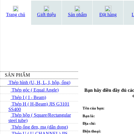
Trang chủ
Giới thiệu
Sản phẩm
Đặt hàng
L
SẢN PHẨM
Thép hình (U, H, L, I, hộp, ống)
Thép góc ( Equal Angle)
Bạn hãy điền đầy đủ các
Thép I ( I - Beam)
Thép H ( H-Beam) JIS G3101
Tên của bạn:
SS400
Thép hộp ( Square/Rectangular
Bạn là:
steel tube)
Địa chỉ:
Thép ống đen, mạ (dân dụng)
Điện thoại:
Thép U ( U-CHANNEL) JIS