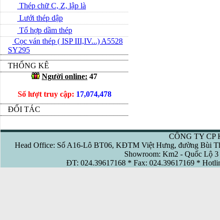
Thép chữ C, Z, lập là
Lưới thép dập
Tổ hợp dầm thép
Cọc ván thép ( ISP III,IV...) A5528
SY295
THỐNG KÊ
Người online:
47
Số lượt truy cập:
17,074,478
ĐỐI TÁC
CÔNG TY CP 
Head Office: Số A16-Lô BT06, KĐTM Việt Hưng, đường Bùi Th
Showroom: Km2 - Quốc Lộ 3 
ĐT: 024.39617168 * Fax: 024.39617169 * Hotl