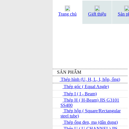
Trang chủ
Giới thiệu
Sản p
SẢN PHẨM
Thép hình (U, H, L, I, hộp, ống)
Thép góc ( Equal Angle)
Thép I ( I - Beam)
Thép H ( H-Beam) JIS G3101
SS400
Thép hộp ( Square/Rectangular
steel tube)
Thép ống đen, mạ (dân dụng)
Thép U ( U-CHANNEL) JIS