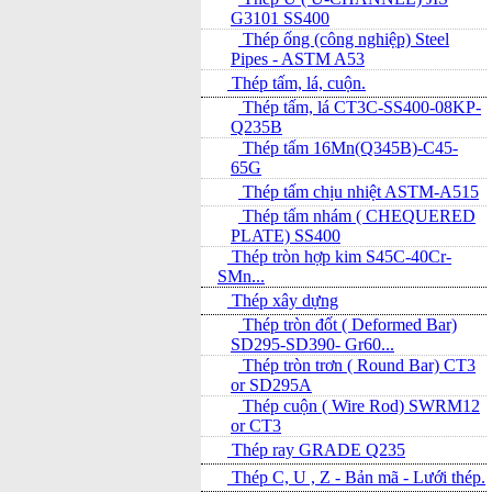
G3101 SS400
Thép ống (công nghiệp) Steel
Pipes - ASTM A53
Thép tấm, lá, cuộn.
Thép tấm, lá CT3C-SS400-08KP-
Q235B
Thép tấm 16Mn(Q345B)-C45-
65G
Thép tấm chịu nhiệt ASTM-A515
Thép tấm nhám ( CHEQUERED
PLATE) SS400
Thép tròn hợp kim S45C-40Cr-
SMn...
Thép xây dựng
Thép tròn đốt ( Deformed Bar)
SD295-SD390- Gr60...
Thép tròn trơn ( Round Bar) CT3
or SD295A
Thép cuộn ( Wire Rod) SWRM12
or CT3
Thép ray GRADE Q235
Thép C, U , Z - Bản mã - L­ưới thép.