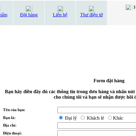
H
hẩm
Đặt hàng
Liên hệ
Thư điện tử
Form đặt hàng
Bạn hãy điền đầy đủ các thông tin trong đơn hàng và nhấn nút
cho chúng tôi và bạn sẽ nhận được hồi 
Tên của bạn:
Bạn là:
Đại lý
Khách lẻ
Khác
Địa chỉ:
Điện thoại: