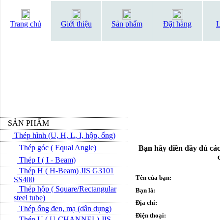
Trang chủ
Giới thiệu
Sản phẩm
Đặt hàng
L
SẢN PHẨM
Thép hình (U, H, L, I, hộp, ống)
Thép góc ( Equal Angle)
Bạn hãy điền đầy đủ các
Thép I ( I - Beam)
Thép H ( H-Beam) JIS G3101
Tên của bạn:
SS400
Thép hộp ( Square/Rectangular
Bạn là:
steel tube)
Địa chỉ:
Thép ống đen, mạ (dân dụng)
Điện thoại:
Thép U ( U-CHANNEL) JIS