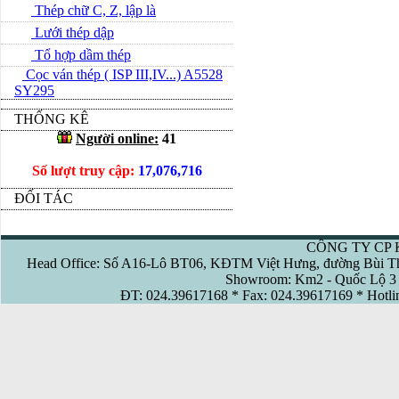
Thép chữ C, Z, lập là
Lưới thép dập
Tổ hợp dầm thép
Cọc ván thép ( ISP III,IV...) A5528
SY295
THỐNG KÊ
Người online:
41
Số lượt truy cập:
17,076,716
ĐỐI TÁC
CÔNG TY CP 
Head Office: Số A16-Lô BT06, KĐTM Việt Hưng, đường Bùi Th
Showroom: Km2 - Quốc Lộ 3 
ĐT: 024.39617168 * Fax: 024.39617169 * Hotl