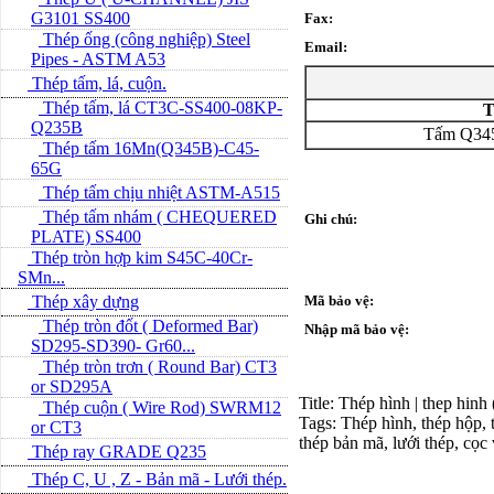
G3101 SS400
Fax:
Thép ống (công nghiệp) Steel
Email:
Pipes - ASTM A53
Thép tấm, lá, cuộn.
Thép tấm, lá CT3C-SS400-08KP-
T
Q235B
Tấm Q34
Thép tấm 16Mn(Q345B)-C45-
65G
Thép tấm chịu nhiệt ASTM-A515
Thép tấm nhám ( CHEQUERED
Ghi chú:
PLATE) SS400
Thép tròn hợp kim S45C-40Cr-
SMn...
Thép xây dựng
Mã bảo vệ:
Thép tròn đốt ( Deformed Bar)
Nhập mã bảo vệ:
SD295-SD390- Gr60...
Thép tròn trơn ( Round Bar) CT3
or SD295A
Title: Thép hình | thep hinh
Thép cuộn ( Wire Rod) SWRM12
Tags: Thép hình, thép hộp, t
or CT3
thép bản mã, lưới thép, cọc
Thép ray GRADE Q235
Thép C, U , Z - Bản mã - L­ưới thép.