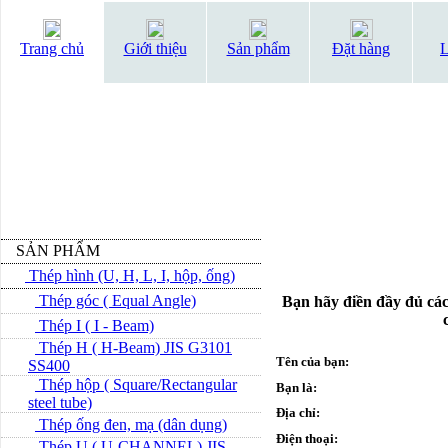
Trang chủ
Giới thiệu
Sản phẩm
Đặt hàng
L
SẢN PHẨM
Thép hình (U, H, L, I, hộp, ống)
Thép góc ( Equal Angle)
Bạn hãy điền đầy đủ các
Thép I ( I - Beam)
Thép H ( H-Beam) JIS G3101
Tên của bạn:
SS400
Thép hộp ( Square/Rectangular
Bạn là:
steel tube)
Địa chỉ:
Thép ống đen, mạ (dân dụng)
Điện thoại:
Thép U ( U-CHANNEL) JIS