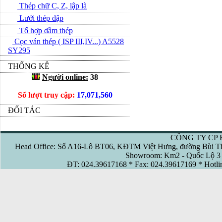
Thép chữ C, Z, lập là
Lưới thép dập
Tổ hợp dầm thép
Cọc ván thép ( ISP III,IV...) A5528
SY295
THỐNG KÊ
Người online:
38
Số lượt truy cập:
17,071,560
ĐỐI TÁC
CÔNG TY CP 
Head Office: Số A16-Lô BT06, KĐTM Việt Hưng, đường Bùi Th
Showroom: Km2 - Quốc Lộ 3 
ĐT: 024.39617168 * Fax: 024.39617169 * Hotl