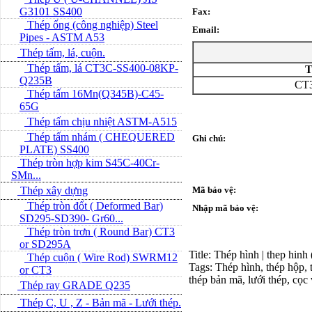
G3101 SS400
Fax:
Thép ống (công nghiệp) Steel
Email:
Pipes - ASTM A53
Thép tấm, lá, cuộn.
Thép tấm, lá CT3C-SS400-08KP-
T
Q235B
CT3
Thép tấm 16Mn(Q345B)-C45-
65G
Thép tấm chịu nhiệt ASTM-A515
Thép tấm nhám ( CHEQUERED
Ghi chú:
PLATE) SS400
Thép tròn hợp kim S45C-40Cr-
SMn...
Thép xây dựng
Mã bảo vệ:
Thép tròn đốt ( Deformed Bar)
Nhập mã bảo vệ:
SD295-SD390- Gr60...
Thép tròn trơn ( Round Bar) CT3
or SD295A
Title: Thép hình | thep hinh
Thép cuộn ( Wire Rod) SWRM12
Tags: Thép hình, thép hộp, t
or CT3
thép bản mã, lưới thép, cọc
Thép ray GRADE Q235
Thép C, U , Z - Bản mã - L­ưới thép.