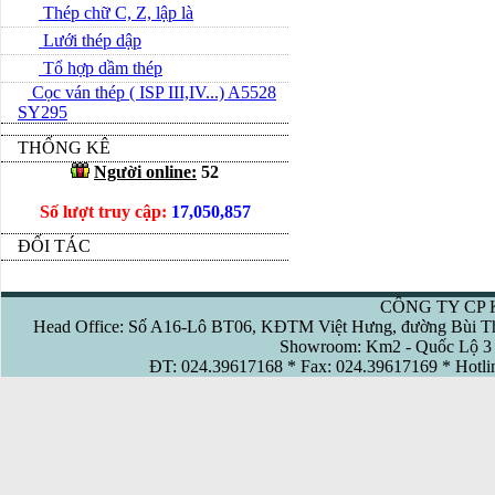
Thép chữ C, Z, lập là
Lưới thép dập
Tổ hợp dầm thép
Cọc ván thép ( ISP III,IV...) A5528
SY295
THỐNG KÊ
Người online:
52
Số lượt truy cập:
17,050,857
ĐỐI TÁC
CÔNG TY CP 
Head Office: Số A16-Lô BT06, KĐTM Việt Hưng, đường Bùi Th
Showroom: Km2 - Quốc Lộ 3 
ĐT: 024.39617168 * Fax: 024.39617169 * Hotl