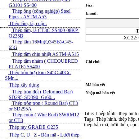
G3101 SS400
Fax:
Thép ống (công nghiệp) Steel
Email:
Pipes - ASTM A53
Thép tấm, lá, cuộn.
Thép tấm, lá CT3C-SS400-08KP-
T
Q235B
XG22: 
Thép tấm 16Mn(Q345B)-C45-
65G
Thép tấm chịu nhiệt ASTM-A515
Thép tấm nhám ( CHEQUERED
Ghi chú:
PLATE) SS400
Thép tròn hợp kim S45C-40Cr-
SMn...
Thép xây dựng
Mã bảo vệ:
Thép tròn đốt ( Deformed Bar)
Nhập mã bảo vệ:
SD295-SD390- Gr60...
Thép tròn trơn ( Round Bar) CT3
or SD295A
Title: Thép hình | thep hinh
Thép cuộn ( Wire Rod) SWRM12
Tags: Thép hình, thép hộp, t
or CT3
thép bản mã, lưới thép, cọc
Thép ray GRADE Q235
Thép C, U , Z - Bản mã - L­ưới thép.