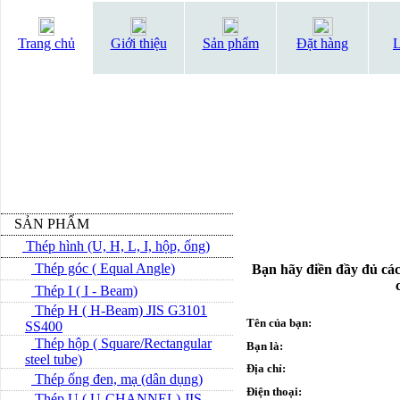
Trang chủ
Giới thiệu
Sản phẩm
Đặt hàng
L
SẢN PHẨM
Thép hình (U, H, L, I, hộp, ống)
Thép góc ( Equal Angle)
Bạn hãy điền đầy đủ các
Thép I ( I - Beam)
Thép H ( H-Beam) JIS G3101
Tên của bạn:
SS400
Thép hộp ( Square/Rectangular
Bạn là:
steel tube)
Địa chỉ:
Thép ống đen, mạ (dân dụng)
Điện thoại:
Thép U ( U-CHANNEL) JIS