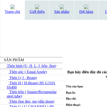
Trang chủ
Giới thiệu
Sản phẩm
Đặt hàng
L
SẢN PHẨM
Thép hình (U, H, L, I, hộp, ống)
Thép góc ( Equal Angle)
Bạn hãy điền đầy đủ các
Thép I ( I - Beam)
Thép H ( H-Beam) JIS G3101
Tên của bạn:
SS400
Thép hộp ( Square/Rectangular
Bạn là:
steel tube)
Địa chỉ:
Thép ống đen, mạ (dân dụng)
Điện thoại:
Thép U ( U-CHANNEL) JIS