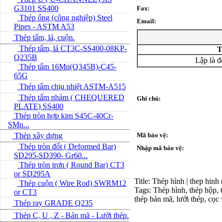
G3101 SS400
Fax:
Thép ống (công nghiệp) Steel
Email:
Pipes - ASTM A53
Thép tấm, lá, cuộn.
Thép tấm, lá CT3C-SS400-08KP-
T
Q235B
Lập là 
Thép tấm 16Mn(Q345B)-C45-
65G
Thép tấm chịu nhiệt ASTM-A515
Thép tấm nhám ( CHEQUERED
Ghi chú:
PLATE) SS400
Thép tròn hợp kim S45C-40Cr-
SMn...
Thép xây dựng
Mã bảo vệ:
Thép tròn đốt ( Deformed Bar)
Nhập mã bảo vệ:
SD295-SD390- Gr60...
Thép tròn trơn ( Round Bar) CT3
or SD295A
Title: Thép hình | thep hinh
Thép cuộn ( Wire Rod) SWRM12
Tags: Thép hình, thép hộp, t
or CT3
thép bản mã, lưới thép, cọc
Thép ray GRADE Q235
Thép C, U , Z - Bản mã - L­ưới thép.