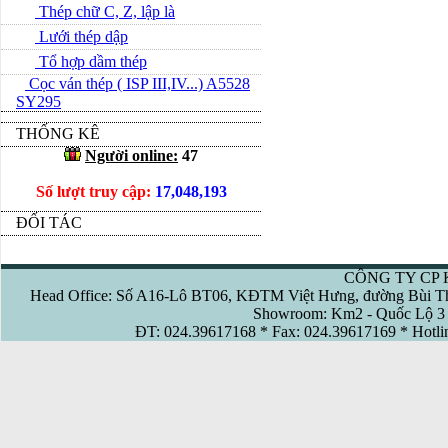
Thép chữ C, Z, lập là
Lưới thép dập
Tổ hợp dầm thép
Cọc ván thép ( ISP III,IV...) A5528
SY295
THỐNG KÊ
Người online:
47
Số lượt truy cập:
17,048,193
ĐỐI TÁC
CÔNG TY CP 
Head Office: Số A16-Lô BT06, KĐTM Việt Hưng, đường Bùi Th
Showroom: Km2 - Quốc Lộ 3 
ĐT: 024.39617168 * Fax: 024.39617169 * Hotl