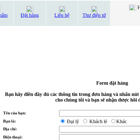
H
hẩm
Đặt hàng
Liên hệ
Thư điện tử
Form đặt hàng
Bạn hãy điền đầy đủ các thông tin trong đơn hàng và nhấn nút
cho chúng tôi và bạn sẽ nhận được hồi 
Tên của bạn:
Bạn là:
Đại lý
Khách lẻ
Khác
Địa chỉ:
Điện thoại: