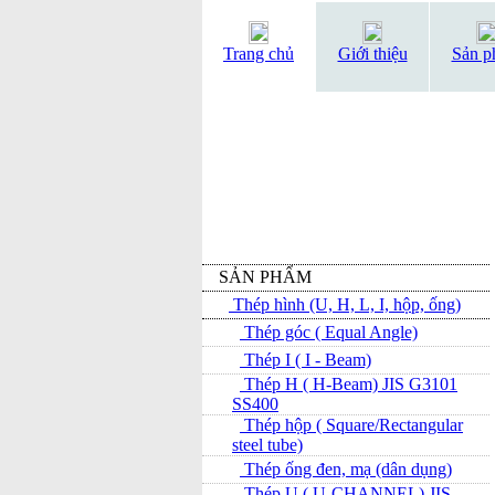
Trang chủ
Giới thiệu
Sản p
SẢN PHẨM
Thép hình (U, H, L, I, hộp, ống)
Thép góc ( Equal Angle)
Thép I ( I - Beam)
Thép H ( H-Beam) JIS G3101
SS400
Thép hộp ( Square/Rectangular
steel tube)
Thép ống đen, mạ (dân dụng)
Thép U ( U-CHANNEL) JIS