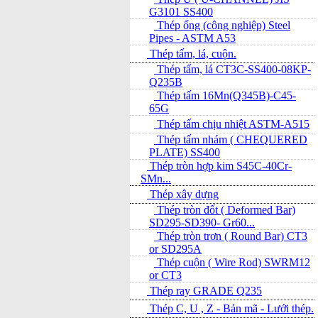
G3101 SS400
Thép ống (công nghiệp) Steel
Pipes - ASTM A53
Thép tấm, lá, cuộn.
Thép tấm, lá CT3C-SS400-08KP-
Q235B
Thép tấm 16Mn(Q345B)-C45-
65G
Thép tấm chịu nhiệt ASTM-A515
Thép tấm nhám ( CHEQUERED
PLATE) SS400
Thép tròn hợp kim S45C-40Cr-
SMn...
Thép xây dựng
Thép tròn đốt ( Deformed Bar)
SD295-SD390- Gr60...
Thép tròn trơn ( Round Bar) CT3
or SD295A
Thép cuộn ( Wire Rod) SWRM12
or CT3
Thép ray GRADE Q235
Thép C, U , Z - Bản mã - L­ưới thép.