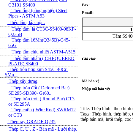
G3101 SS400
Fax:
Thép ống (công nghiệp) Steel
Email:
Pipes - ASTM A53
Thép tấm, lá, cuộn.
Thép tấm, lá CT3C-SS400-08KP-
T
Q235B
Tấm SS400
Thép tấm 16Mn(Q345B)-C45-
65G
Thép tấm chịu nhiệt ASTM-A515
Thép tấm nhám ( CHEQUERED
Ghi chú:
PLATE) SS400
Thép tròn hợp kim S45C-40Cr-
SMn...
Thép xây dựng
Mã bảo vệ:
Thép tròn đốt ( Deformed Bar)
Nhập mã bảo vệ:
SD295-SD390- Gr60...
Thép tròn trơn ( Round Bar) CT3
or SD295A
Title: Thép hình | thep hinh
Thép cuộn ( Wire Rod) SWRM12
Tags: Thép hình, thép hộp, t
or CT3
thép bản mã, lưới thép, cọc
Thép ray GRADE Q235
Thép C, U , Z - Bản mã - L­ưới thép.