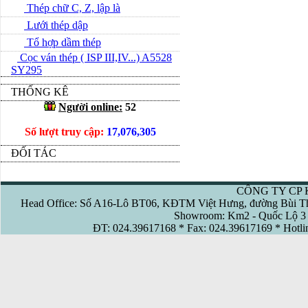
Thép chữ C, Z, lập là
Lưới thép dập
Tổ hợp dầm thép
Cọc ván thép ( ISP III,IV...) A5528
SY295
THỐNG KÊ
Người online:
52
Số lượt truy cập:
17,076,305
ĐỐI TÁC
CÔNG TY CP 
Head Office: Số A16-Lô BT06, KĐTM Việt Hưng, đường Bùi Th
Showroom: Km2 - Quốc Lộ 3 
ĐT: 024.39617168 * Fax: 024.39617169 * Hotl