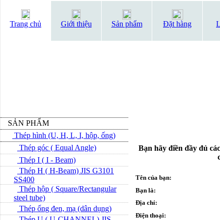
Trang chủ
Giới thiệu
Sản phẩm
Đặt hàng
L
SẢN PHẨM
Thép hình (U, H, L, I, hộp, ống)
Thép góc ( Equal Angle)
Bạn hãy điền đầy đủ các
Thép I ( I - Beam)
Thép H ( H-Beam) JIS G3101
Tên của bạn:
SS400
Thép hộp ( Square/Rectangular
Bạn là:
steel tube)
Địa chỉ:
Thép ống đen, mạ (dân dụng)
Điện thoại:
Thép U ( U-CHANNEL) JIS