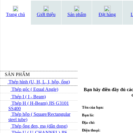
Trang chủ
Giới thiệu
Sản phẩm
Đặt hàng
L
SẢN PHẨM
Thép hình (U, H, L, I, hộp, ống)
Thép góc ( Equal Angle)
Bạn hãy điền đầy đủ các
Thép I ( I - Beam)
Thép H ( H-Beam) JIS G3101
Tên của bạn:
SS400
Thép hộp ( Square/Rectangular
Bạn là:
steel tube)
Địa chỉ:
Thép ống đen, mạ (dân dụng)
Điện thoại:
Thép U ( U-CHANNEL) JIS