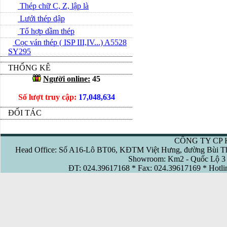
Thép chữ C, Z, lập là
Lưới thép dập
Tổ hợp dầm thép
Cọc ván thép ( ISP III,IV...) A5528
SY295
THỐNG KÊ
Người online:
45
Số lượt truy cập:
17,048,634
ĐỐI TÁC
CÔNG TY CP 
Head Office: Số A16-Lô BT06, KĐTM Việt Hưng, đường Bùi Th
Showroom: Km2 - Quốc Lộ 3 
ĐT: 024.39617168 * Fax: 024.39617169 * Hotl