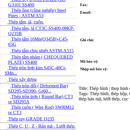
G3101 SS400
Fax:
Thép ống (công nghiệp) Steel
Email:
Pipes - ASTM A53
Thép tấm, lá, cuộn.
Thép tấm, lá CT3C-SS400-08KP-
Q235B
Thép tấm 16Mn(Q345B)-C45-
Ghi chú:
65G
Thép tấm chịu nhiệt ASTM-A515
Thép tấm nhám ( CHEQUERED
Mã bảo vệ:
PLATE) SS400
Thép tròn hợp kim S45C-40Cr-
Nhập mã bảo vệ:
SMn...
Thép xây dựng
Thép tròn đốt ( Deformed Bar)
Title: Thép hình | thep hinh
SD295-SD390- Gr60...
Tags: Thép hình, thép hộp, t
Thép tròn trơn ( Round Bar) CT3
thép bản mã, lưới thép, cọc
or SD295A
Thép cuộn ( Wire Rod) SWRM12
or CT3
Thép ray GRADE Q235
Thép C, U , Z - Bản mã - L­ưới thép.