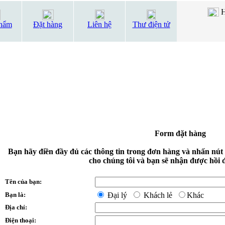
H
hẩm
Đặt hàng
Liên hệ
Thư điện tử
Form đặt hàng
Bạn hãy điền đầy đủ các thông tin trong đơn hàng và nhấn nút
cho chúng tôi và bạn sẽ nhận được hồi 
Tên của bạn:
Bạn là:
Đại lý
Khách lẻ
Khác
Địa chỉ:
Điện thoại: