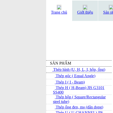
Trang chủ
Giới thiệu
Sản p
SẢN PHẨM
Thép hình (U, H, L, I, hộp, ống)
Thép góc ( Equal Angle)
Thép I ( I - Beam)
Thép H ( H-Beam) JIS G3101
SS400
Thép hộp ( Square/Rectangular
steel tube)
Thép ống đen, mạ (dân dụng)
Thép U ( U-CHANNEL) JIS