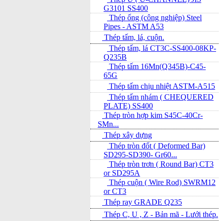
G3101 SS400
Thép ống (công nghiệp) Steel
Pipes - ASTM A53
Thép tấm, lá, cuộn.
Thép tấm, lá CT3C-SS400-08KP-
Q235B
Thép tấm 16Mn(Q345B)-C45-
65G
Thép tấm chịu nhiệt ASTM-A515
Thép tấm nhám ( CHEQUERED
PLATE) SS400
Thép tròn hợp kim S45C-40Cr-
SMn...
Thép xây dựng
Thép tròn đốt ( Deformed Bar)
SD295-SD390- Gr60...
Thép tròn trơn ( Round Bar) CT3
or SD295A
Thép cuộn ( Wire Rod) SWRM12
or CT3
Thép ray GRADE Q235
Thép C, U , Z - Bản mã - L­ưới thép.